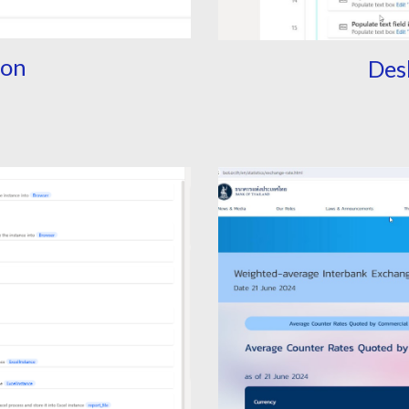
ion
Des