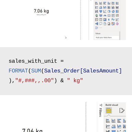
sales_with_unit = 
FORMAT
(
SUM
(
Sales_Order[SalesAmount]
),
"#,###,,.00"
) & 
" kg"