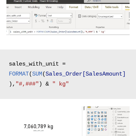
sales_with_unit = 
FORMAT
(
SUM
(
Sales_Order[SalesAmount]
),
"#,###"
) & 
" kg"