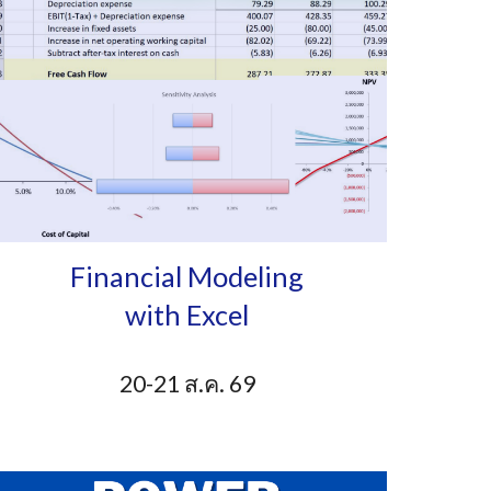
Financial Modeling
with Excel
20
-
21
ส.ค.
6
9