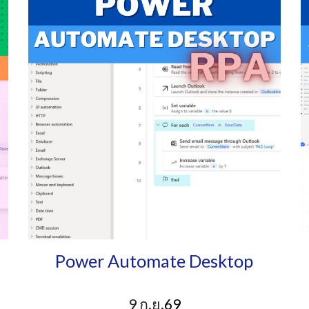
Power Automate Desktop
9
ก
.
ย
.
6
9