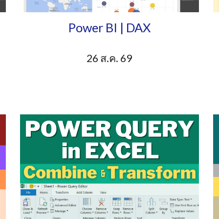
P
ower BI | DAX
26 ส.ค. 69